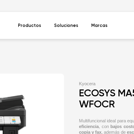
Productos
Soluciones
Marcas
Kyocera
ECOSYS MA
WFOCR
Multifuncional ideal para eq
eficiencia
, con
bajos cost
copia y fax
, además de
esc