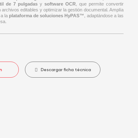
ctil de 7 pulgadas
y
software OCR
, que permite convertir
rchivos editables y optimizar la gestión documental. Amplía
 a la
plataforma de soluciones HyPAS™
, adaptándose a las
sa.
n
Descargar ficha técnica