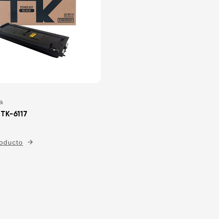
a
 TK-6117
roducto