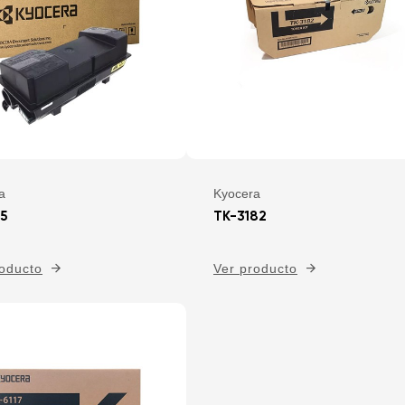
a
Kyocera
75
TK-3182
roducto
Ver producto