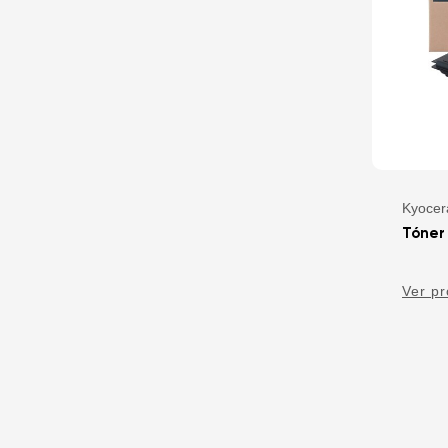
Kyocer
Tóner
Ver p